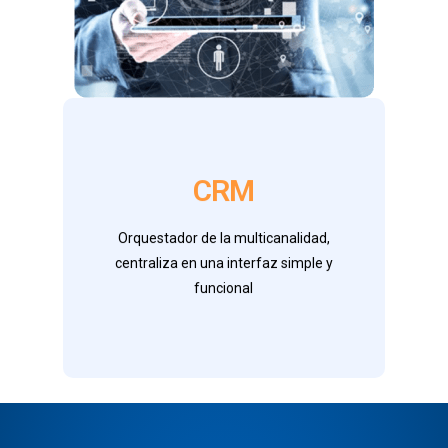
Entregables
CRM
* Módulos de Gestión de Clientes
* Soporte y Mantenimiento
Orquestador de la multicanalidad,
* Funcionalidades de Comunicación
centraliza en una interfaz simple y
* Documentación y Capacitación
funcional
Contáctanos