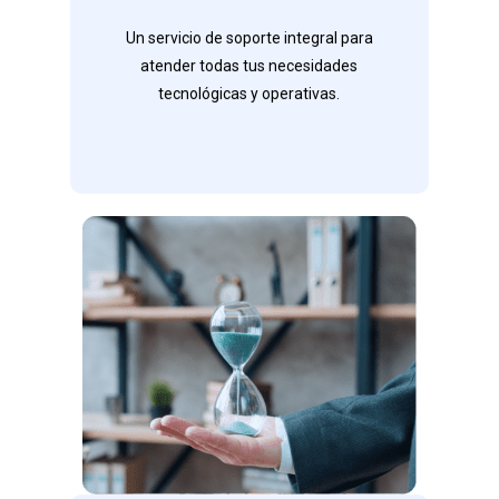
* Cumplimiento de SLA
Un servicio de soporte integral para
* Gestión de Solicitudes
atender todas tus necesidades
* Mantenimiento y Actualizaciones
tecnológicas y operativas.
Contáctanos