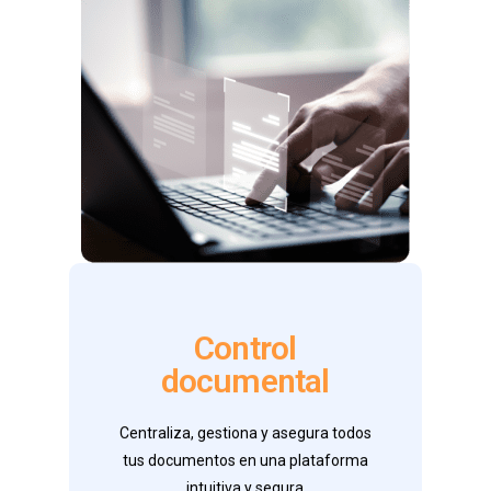
Entregables
Control
documental
* Plataforma 100% cloud
* Acceso y uso de la información.
Centraliza, gestiona y asegura todos
* Seguridad y Protección
tus documentos en una plataforma
Contáctanos
intuitiva y segura