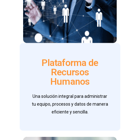
Plataforma de
Entregables
Recursos
Humanos
* Administración de tu Personal
* APIs y Webhooks
* Protección de Datos
Una solución integral para administrar
tu equipo, procesos y datos de manera
Contáctanos
eficiente y sencilla.