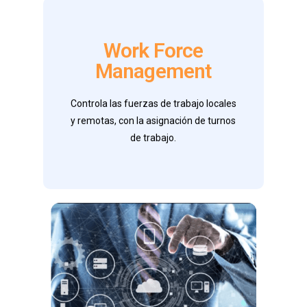
Entregables
Work Force
Management
* Gestión de Turnos
* Métricas y Reportes
* Costo eficienciencia
Controla las fuerzas de trabajo locales
* Optimización de los procesos.
y remotas, con la asignación de turnos
de trabajo.
Contáctanos